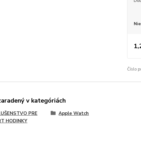
Dob
Nie
1,
Číslo p
zaradený v kategóriách
LUŠENSTVO PRE
Apple Watch
T HODINKY