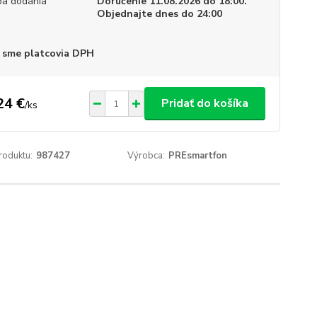
a dodania
Doručenie 11.08.2026 do 18:00.
Objednajte dnes do 24:00
 sme platcovia DPH
24 €
Pridať do košíka
/
ks
roduktu:
987427
Výrobca:
PREsmartfon