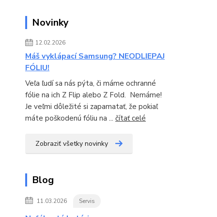
Novinky
12.02.2026
Máš vyklápací Samsung? NEODLIEPAJ
FÓLIU!
Veľa ľudí sa nás pýta, či máme ochranné
fólie na ich Z Flip alebo Z Fold. Nemáme!
Je veľmi dôležité si zapamatať, že pokiaľ
máte poškodenú fóliu na ...
čítať celé
Zobraziť všetky novinky
Blog
11.03.2026
Servis