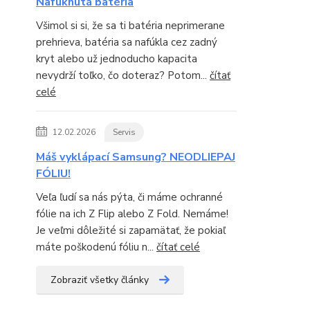
Nafúknutá batéria
Všimol si si, že sa ti batéria neprimerane
prehrieva, batéria sa nafúkla cez zadný
kryt alebo už jednoducho kapacita
nevydrží toľko, čo doteraz? Potom...
čítať
celé
12.02.2026
Servis
Máš vyklápací Samsung? NEODLIEPAJ
FÓLIU!
Veľa ľudí sa nás pýta, či máme ochranné
fólie na ich Z Flip alebo Z Fold. Nemáme!
Je veľmi dôležité si zapamätať, že pokiaľ
máte poškodenú fóliu n...
čítať celé
Zobraziť všetky články