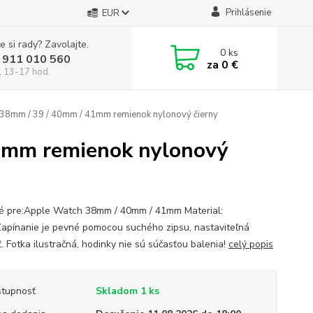
Prihlásenie
EUR
e si rady? Zavolajte.
0
ks
 911 010 560
za
0 €
, 13-17 hod.
38mm / 39 / 40mm / 41mm remienok nylonový čierny
1mm remienok nylonový
 pre:Apple Watch 38mm / 40mm / 41mm Material:
apínanie je pevné pomocou suchého zipsu, nastaviteľná
. Fotka ilustračná, hodinky nie sú súčasťou balenia!
celý popis
tupnosť
Skladom 1 ks