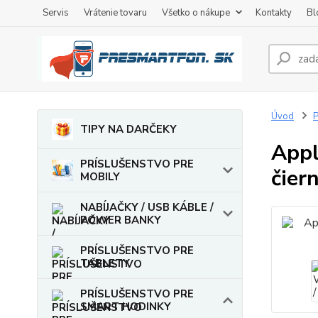
Servis
Vrátenie tovaru
Všetko o nákupe
Kontakty
Bl
Úvod
TIPY NA DARČEKY
Appl
PRÍSLUŠENSTVO PRE
čier
MOBILY
NABÍJAČKY / USB KÁBLE /
POWER BANKY
PRÍSLUŠENSTVO PRE
TABLETY
PRÍSLUŠENSTVO PRE
SMART HODINKY