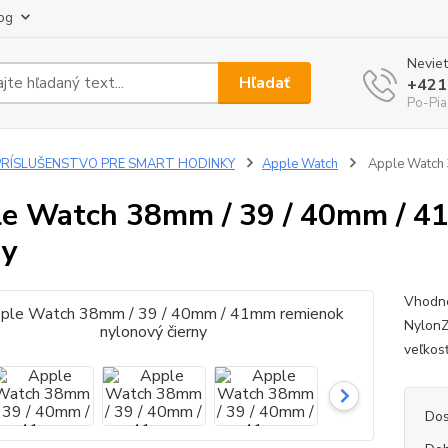
og
Neviet
Hľadať
+421
Po-Pia
PRÍSLUŠENSTVO PRE SMART HODINKY
Apple Watch
Apple Watch 
e Watch 38mm / 39 / 40mm / 4
ny
Vhodné
NylonZ
veľkosť
Dos