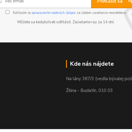
Prihlásiť sa
Súhlasím so
spracovaním osobných údajov
za účelom zasielania newslettera.
Môžete sa kedykoľvek odhlásiť. Zasielame raz za 14 dní.
Kde nás nájdete
Na lány 387/3 (vedľa bývalej poš
Žilina - Budatín, 010 03