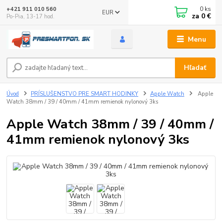
0
ks
+421 911 010 560
EUR
za
0 €
Po-Pia, 13-17 hod.
Menu
Hľadať
Úvod
PRÍSLUŠENSTVO PRE SMART HODINKY
Apple Watch
Apple
Watch 38mm / 39 / 40mm / 41mm remienok nylonový 3ks
Apple Watch 38mm / 39 / 40mm /
41mm remienok nylonový 3ks