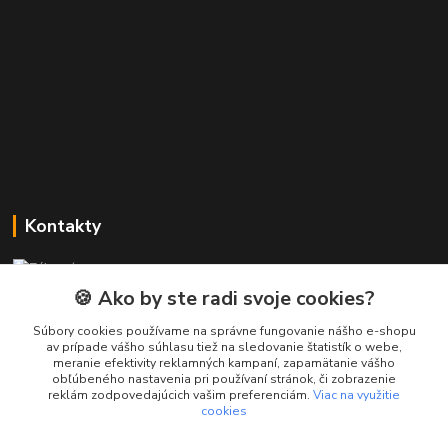
Kontakty
Zákaznícka podpora PREsmartfon.sk
+421 911 010 560
🍪 Ako by ste radi svoje cookies?
Po-Pia, 13-17 hod.
Súbory cookies používame na správne fungovanie nášho e-shopu
av prípade vášho súhlasu tiež na sledovanie štatistík o webe,
info@presmartfon.sk
meranie efektivity reklamných kampaní, zapamätanie vášho
obľúbeného nastavenia pri používaní stránok, či zobrazenie
reklám zodpovedajúcich vašim preferenciám.
Viac na využitie
cookies