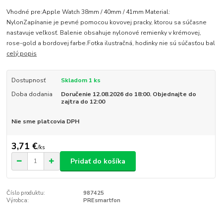
Vhodné pre:Apple Watch 38mm / 40mm / 41mm Material:
NylonZapínanie je pevné pomocou kovovej pracky, ktorou sa súčasne
nastavuje veľkosť. Balenie obsahuje nylonové remienky v krémovej,
rose-gold a bordovej farbe.Fotka ilustračná, hodinky nie sú súčasťou bal
celý popis
Dostupnosť
Skladom 1 ks
Doba dodania
Doručenie 12.08.2026 do 18:00. Objednajte do
zajtra do 12:00
Nie sme platcovia DPH
3,71 €
/
ks
Pridať do košíka
Číslo produktu:
987425
Výrobca:
PREsmartfon