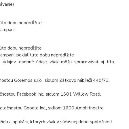
rávanie)
túto dobu nepredĺžite
kampaní
túto dobu nepredĺžite
ampaní, pokiaľ túto dobu nepredĺžite
 údajov, osobné údaje však môžu spracovávať aj títo
osťou Golemos s.r.o., sídlom Zátkovo nábřeží 448/73,
čnosťou Facebook Inc., sídlom 1601 Willow Road,
ločnosťou Google Inc., sídlom 1600 Amphitheatre
ieb a aplikácií, ktorých však v súčasnej dobe spoločnosť