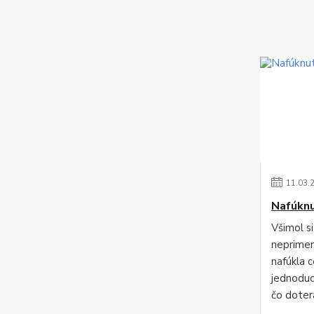
11
.
03
.
Nafúknu
Všimol si 
neprimer
nafúkla 
jednoduc
čo doter