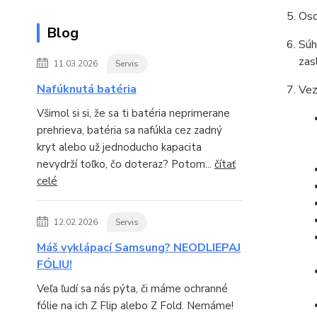
Oso
Blog
Súh
zas
11.03.2026
Servis
Nafúknutá batéria
Vez
Všimol si si, že sa ti batéria neprimerane
prehrieva, batéria sa nafúkla cez zadný
kryt alebo už jednoducho kapacita
nevydrží toľko, čo doteraz? Potom...
čítať
celé
12.02.2026
Servis
Máš vyklápací Samsung? NEODLIEPAJ
FÓLIU!
Veľa ľudí sa nás pýta, či máme ochranné
fólie na ich Z Flip alebo Z Fold. Nemáme!