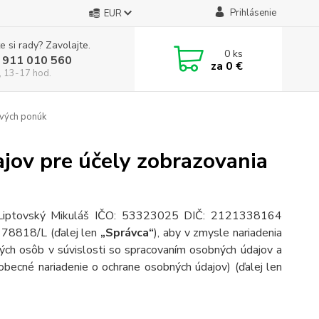
Prihlásenie
EUR
e si rady? Zavolajte.
0
ks
 911 010 560
za
0 €
, 13-17 hod.
ových ponúk
jov pre účely zobrazovania
 Liptovský Mikuláš IČO: 53323025 DIČ: 2121338164
: 78818/L (ďalej len
„Správca“
), aby v zmysle nariadenia
ch osôb v súvislosti so spracovaním osobných údajov a
becné nariadenie o ochrane osobných údajov) (ďalej len