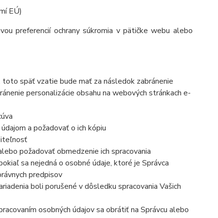
mí EÚ)
avou preferencií ochrany súkromia v pätičke webu alebo
, toto späť vzatie bude mať za následo
k zabránenie
ránenie personalizácie obsahu na webových stránkach e-
cúva
 údajom a požadovať o ich kópiu
iteľnosť
 alebo požadovať obmedzenie ich spracovania
okiaľ sa nejedná o osobné údaje, ktoré je Správca
právnych predpisov
ariadenia boli porušené v dôsledku spracovania Vašich
 spracovaním osobných údajov sa obrátiť na Správcu alebo