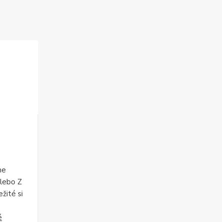
me
alebo Z
žité si
é