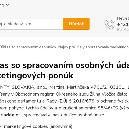
og
Neviet
Hľadať
+421
Po-Pia
úhlas so spracovaním osobných údajov pre účely zobrazovania marketing
as so spracovaním osobných úda
etingových ponúk
TY SLOVAKIA, s.r.o., Martina Martinčeka 4701/2, 03101,
ísaný v Obchodnom registri Okresného súdu Žilina Vložka číslo
ópskeho parlamentu a Rady (EÚ) č. 2016/679 o ochrane fyzický
nom pohybe týchto údajov a o zrušení smernice 95/46/ES (všeo
riadenie“
), spracovával/a nasledujúce osobné údaje:
marketingové cookies (anonymné)