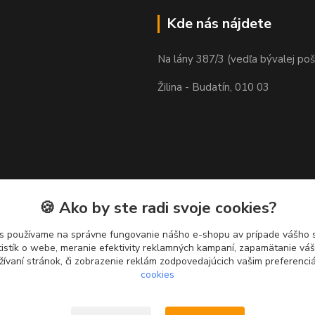
Kde nás nájdete
Na lány 387/3 (vedľa bývalej poš
Žilina - Budatín, 010 03
🍪 Ako by ste radi svoje cookies?
s používame na správne fungovanie nášho e-shopu av prípade vášho s
tistík o webe, meranie efektivity reklamných kampaní, zapamätanie v
žívaní stránok, či zobrazenie reklám zodpovedajúcich vašim preferenc
cookies