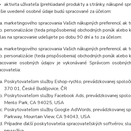
aktivita užívateľa (prehliadané produkty a stránky, nákupné sp
šie uvedené osobné údaje budú spracované za účelom:
marketingového spracovania Vašich nákupných preferencií, ak 
personalizácie (teda prispôsobenia) obchodných ponúk alebo 
las na spracovanie udeľujete po do
bu 90 dní
a to za účelom:
marketingového spracovania Vašich nákupných preferencií, ak 
personalizácie (teda prispôsobenia) obchodných ponúk alebo k
acovanie osobných údajov je vykonávané Správcom osobných
acovatelia:
Poskytovateľom služby Eshop-rychlo, prevádzkovanej spoločn
370 01, České Budějovice, ČR
Poskytovateľom služby Facebook Ads, prevádzkovanej spolo
Menlo Park, CA 94025, USA
Poskytovateľom služby Google AdWords, prevádzkovanej spo
Parkway, Mountain View, CA 94043, USA
Prípadne ďalší poskytovatelia spracovateľských softvérov, služ
nevyužíva