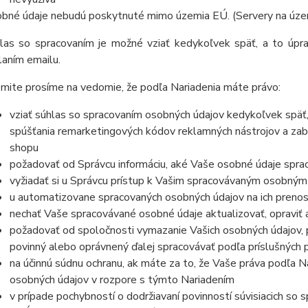
bné údaje nebudú poskytnuté mimo územia EÚ. (Servery na úze
las so spracovaním je možné vziať kedykoľvek späť,
a to úpr
laním emailu
.
mite prosíme na vedomie, že podľa Nariadenia máte právo:
vziať súhlas so spracovaním osobných údajov kedykoľvek späť
spúšťania remarketingových kódov reklamných nástrojov a zab
shopu
požadovať od Správcu informáciu, aké Vaše osobné údaje spra
vyžiadať si u Správcu prístup k Vašim spracovávaným osobným
u automatizovane spracovaných osobných údajov na ich prenos
nechať Vaše spracovávané osobné údaje aktualizovať, opraviť
požadovať od spoločnosti vymazanie Vašich osobných údajov, p
povinný alebo oprávnený ďalej spracovávať podľa príslušných 
na účinnú súdnu ochranu, ak máte za to, že Vaše práva podľa N
osobných údajov v rozpore s týmto Nariadením
v prípade pochybností o dodržiavaní povinností súvisiacich so