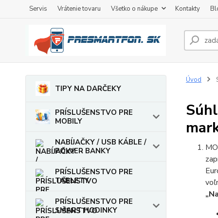
Servis
Vrátenie tovaru
Všetko o nákupe
Kontakty
Bl
Úvod
S
TIPY NA DARČEKY
Súhl
PRÍSLUŠENSTVO PRE
MOBILY
mark
NABÍJAČKY / USB KÁBLE /
MON
POWER BANKY
zap
Eur
PRÍSLUŠENSTVO PRE
TABLETY
voľ
„Na
PRÍSLUŠENSTVO PRE
SMART HODINKY