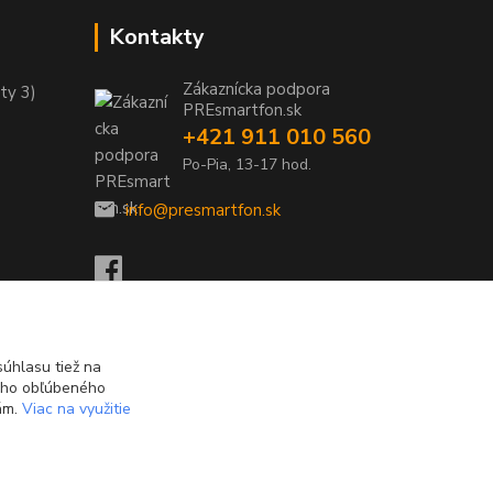
Kontakty
Zákaznícka podpora
ty 3)
PREsmartfon.sk
+421 911 010 560
Po-Pia, 13-17 hod.
info@presmartfon.sk
úhlasu tiež na
ášho obľúbeného
iám.
Viac na využitie