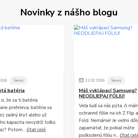
Novinky z nášho blogu
2026
Servis
12
.
02
.
2026
Servis
tá batéria
Máš vyklápací Samsung?
NEODLIEPAJ FÓLIU!
si, že sa ti batéria
Veľa ľudí sa nás pýta, či má
ane prehrieva, batéria sa
ochranné fólie na ich Z Flip 
cez zadný kryt alebo už
Fold. Nemáme! Je veľmi dôle
ho kapacita nevydrží toľko,
zapamätať, že pokiaľ máte
az? Potom...
čítať celé
poškodenú fóliu n...
čítať cel