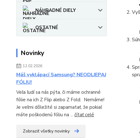
NÁHRADNÉ DIELY
Vyš
OSTATNÉ
Súh
Novinky
12.02.2026
Spr
Máš vyklápací Samsung? NEODLIEPAJ
spr
FÓLIU!
Veľa ľudí sa nás pýta, či máme ochranné
fólie na ich Z Flip alebo Z Fold. Nemáme!
Je veľmi dôležité si zapamatať, že pokiaľ
máte poškodenú fóliu na ...
čítať celé
Zobraziť všetky novinky