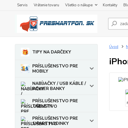
Servis
Vrátenie tovaru
Všetko o nákupe
Kontakty
Bl
Úvod
TIPY NA DARČEKY
iPho
PRÍSLUŠENSTVO PRE
MOBILY
NABÍJAČKY / USB KÁBLE /
POWER BANKY
PRÍSLUŠENSTVO PRE
TABLETY
PRÍSLUŠENSTVO PRE
SMART HODINKY