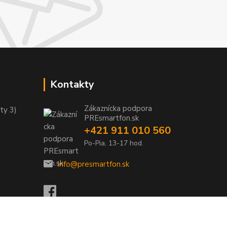
Kontakty
Zákaznícka podpora
ty 3)
PREsmartfon.sk
+421 911 010 560
Po-Pia, 13-17 hod.
info@presmartfon.sk