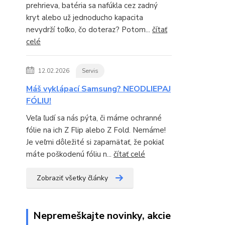
prehrieva, batéria sa nafúkla cez zadný
kryt alebo už jednoducho kapacita
nevydrží toľko, čo doteraz? Potom...
čítať
celé
12.02.2026
Servis
Máš vyklápací Samsung? NEODLIEPAJ
FÓLIU!
Veľa ľudí sa nás pýta, či máme ochranné
fólie na ich Z Flip alebo Z Fold. Nemáme!
Je veľmi dôležité si zapamätať, že pokiaľ
máte poškodenú fóliu n...
čítať celé
Zobraziť všetky články
Nepremeškajte novinky, akcie