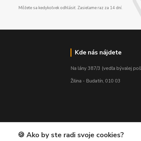
Môžete sa kedykoľvek odhlásiť. Zasielame raz za 14 dní.
Kde nás nájdete
Na lány 387/3 (vedľa bývalej poš
Žilina - Budatín, 010 03
🍪 Ako by ste radi svoje cookies?