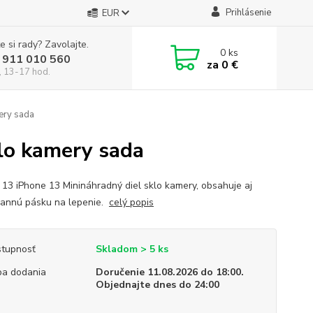
Prihlásenie
EUR
e si rady? Zavolajte.
0
ks
 911 010 560
za
0 €
, 13-17 hod.
mery sada
klo kamery sada
 13 iPhone 13 Minináhradný diel sklo kamery, obsahuje aj
rannú pásku na lepenie.
celý popis
tupnosť
Skladom > 5 ks
a dodania
Doručenie 11.08.2026 do 18:00.
Objednajte dnes do 24:00