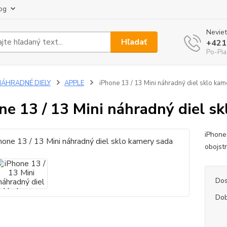
og
Neviet
Hľadať
+421
Po-Pia
NÁHRADNÉ DIELY
APPLE
iPhone 13 / 13 Mini náhradný diel sklo ka
ne 13 / 13 Mini náhradný diel s
iPhone
obojst
Dos
Dob