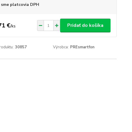
 sme platcovia DPH
71 €
Pridať do košíka
/
ks
roduktu:
30857
Výrobca:
PREsmartfon