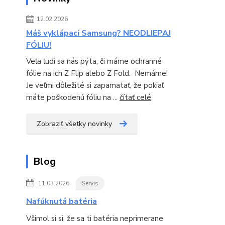
12.02.2026
Máš vyklápací Samsung? NEODLIEPAJ
FÓLIU!
Veľa ľudí sa nás pýta, či máme ochranné
fólie na ich Z Flip alebo Z Fold. Nemáme!
Je veľmi dôležité si zapamatať, že pokiaľ
máte poškodenú fóliu na ...
čítať celé
Zobraziť všetky novinky
Blog
11.03.2026
Servis
Nafúknutá batéria
Všimol si si, že sa ti batéria neprimerane