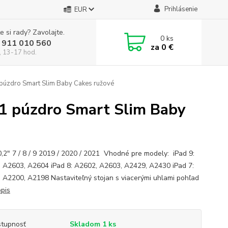
Prihlásenie
EUR
e si rady? Zavolajte.
0
ks
 911 010 560
za
0 €
, 13-17 hod.
1 púzdro Smart Slim Baby Cakes ružové
021 púzdro Smart Slim Baby
0,2" 7 / 8 / 9 2019 / 2020 / 2021 Vhodné pre modely: iPad 9:
 A2603, A2604 iPad 8: A2602, A2603, A2429, A2430 iPad 7:
 A2200, A2198 Nastaviteľný stojan s viacerými uhlami pohľad
opis
tupnosť
Skladom 1 ks