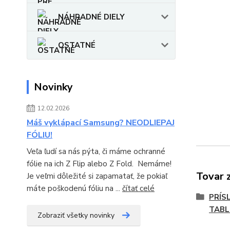
NÁHRADNÉ DIELY
OSTATNÉ
Novinky
12.02.2026
Máš vyklápací Samsung? NEODLIEPAJ
FÓLIU!
Veľa ľudí sa nás pýta, či máme ochranné
fólie na ich Z Flip alebo Z Fold. Nemáme!
Tovar 
Je veľmi dôležité si zapamatať, že pokiaľ
máte poškodenú fóliu na ...
čítať celé
PRÍS
TABL
Zobraziť všetky novinky