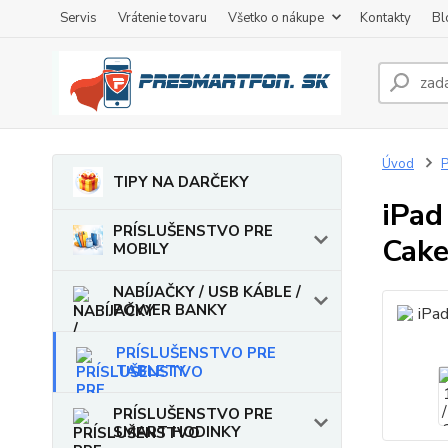
Servis
Vrátenie tovaru
Všetko o nákupe
Kontakty
Bl
Úvod
TIPY NA DARČEKY
iPad
PRÍSLUŠENSTVO PRE
Cake
MOBILY
NABÍJAČKY / USB KÁBLE /
POWER BANKY
PRÍSLUŠENSTVO PRE
TABLETY
PRÍSLUŠENSTVO PRE
SMART HODINKY