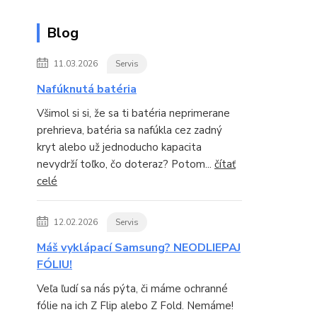
Blog
11.03.2026
Servis
Nafúknutá batéria
Všimol si si, že sa ti batéria neprimerane
prehrieva, batéria sa nafúkla cez zadný
kryt alebo už jednoducho kapacita
nevydrží toľko, čo doteraz? Potom...
čítať
celé
12.02.2026
Servis
Máš vyklápací Samsung? NEODLIEPAJ
FÓLIU!
Veľa ľudí sa nás pýta, či máme ochranné
fólie na ich Z Flip alebo Z Fold. Nemáme!