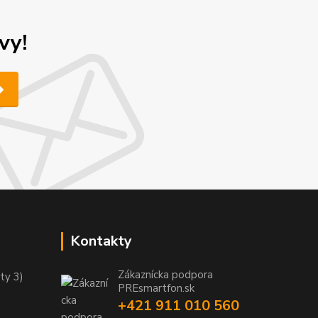
vy!
Kontakty
Zákaznícka podpora
ty 3)
PREsmartfon.sk
+421 911 010 560