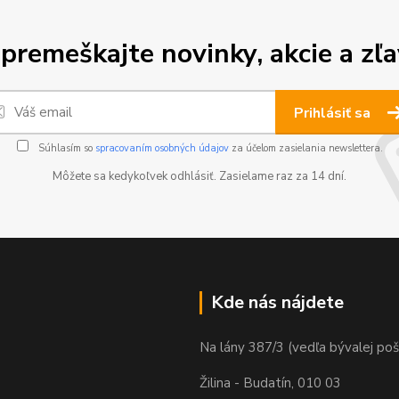
premeškajte novinky, akcie a zľa
Prihlásiť sa
Súhlasím so
spracovaním osobných údajov
za účelom zasielania newslettera.
Môžete sa kedykoľvek odhlásiť. Zasielame raz za 14 dní.
Kde nás nájdete
Na lány 387/3 (vedľa bývalej poš
Žilina - Budatín, 010 03