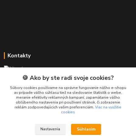
Kontakty
Zákaznícka podpora PREsmartfon.sk
+421 911 010 560
🍪 Ako by ste radi svoje cookies?
Po-Pia, 13-17 hod.
Súbory cookies používame na správne fungovanie nášho e-shopu
av prípade vášho súhlasu tiež na sledovanie štatistík o webe,
info@presmartfon.sk
meranie efektivity reklamných kampaní, zapamätanie vášho
obľúbeného nastavenia pri používaní stránok, či zobrazenie
reklám zodpovedajúcich vašim preferenciám.
Viac na využitie
cookies
Súhlasím
Nastavenia