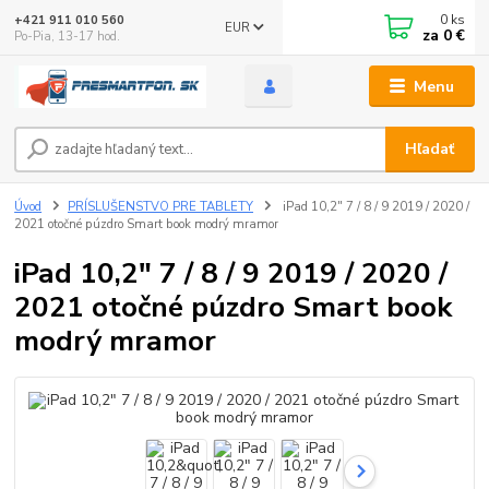
0
ks
+421 911 010 560
EUR
za
0 €
Po-Pia, 13-17 hod.
Menu
Hľadať
Úvod
PRÍSLUŠENSTVO PRE TABLETY
iPad 10,2" 7 / 8 / 9 2019 / 2020 /
2021 otočné púzdro Smart book modrý mramor
iPad 10,2" 7 / 8 / 9 2019 / 2020 /
2021 otočné púzdro Smart book
modrý mramor