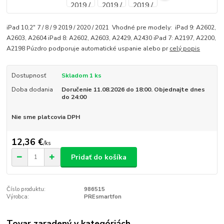
iPad 10,2" 7 / 8 / 9 2019 / 2020 / 2021 Vhodné pre modely: iPad 9: A2602,
A2603, A2604 iPad 8: A2602, A2603, A2429, A2430 iPad 7: A2197, A2200,
A2198 Púzdro podporuje automatické uspanie alebo pr
celý popis
Dostupnosť
Skladom 1 ks
Doba dodania
Doručenie 11.08.2026 do 18:00. Objednajte dnes
do 24:00
Nie sme platcovia DPH
12,36 €
/
ks
Pridať do košíka
Číslo produktu:
986515
Výrobca:
PREsmartfon
Tovar zaradený v kategóriách