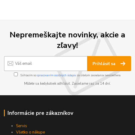
Nepremeškajte novinky, akcie a
zľavy!
Prihlásiť sa
Súhlasím so
spracovaním osobných údajov
za účelom zasielania newslettera.
Môžete sa kedykoľvek odhlásiť. Zasielame raz za 14 dní.
Informácie pre zákazníkov
Servis
Všetko o nákupe