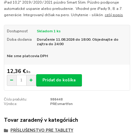
iPad 10,2" 2019 / 2020 / 2021 púzdro Smart Slim. Púzdro podporuje
automatické uspanie alebo prebudenie. Vhodné pre iPady 9., 8. a 7.
generácie. Integrovaný držiak na pero. Uchytenie - silikón.
celý popis
Dostupnosť
Skladom 1 ks
Doba dodania
Doručenie 11.08.2026 do 18:00. Objednajte do
zajtra do 24:00
Nie sme platcovia DPH
12,36 €
/
ks
Pridať do košíka
Číslo produktu:
986448
Výrobca:
PREsmartfon
Tovar zaradený v kategóriách
PRÍSLUŠENSTVO PRE TABLETY