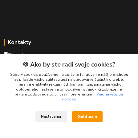
Kontakty
Zákaznícka podpora PREsmartfon.sk
+421 911 010 560
🍪 Ako by ste radi svoje cookies?
Po-Pia, 13-17 hod.
Súbory cookies používame na správne fungovanie nášho e-shopu
av prípade vášho súhlasu tiež na sledovanie štatistík o webe,
info@presmartfon.sk
meranie efektivity reklamných kampaní, zapamätanie vášho
obľúbeného nastavenia pri používaní stránok, či zobrazenie
reklám zodpovedajúcich vašim preferenciám.
Viac na využitie
cookies
Súhlasím
Nastavenia
PREsmartfon.sk
Vytvorené na
Eshop-rychlo.sk