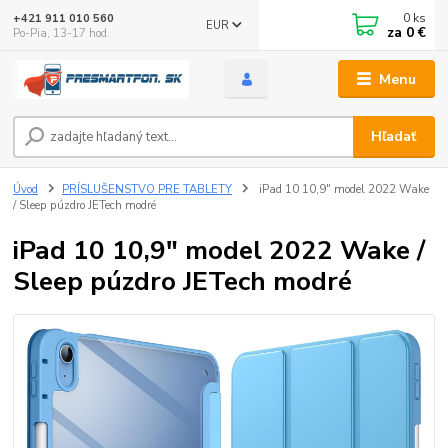
0
ks
+421 911 010 560
EUR
za
0 €
Po-Pia, 13-17 hod.
Menu
Hľadať
Úvod
PRÍSLUŠENSTVO PRE TABLETY
iPad 10 10,9" model 2022 Wake
/ Sleep púzdro JETech modré
iPad 10 10,9" model 2022 Wake /
Sleep púzdro JETech modré