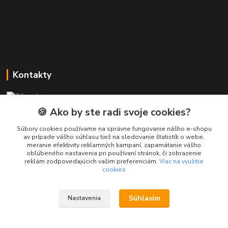
Kontakty
Zákaznícka podpora PREsmartfon.sk
+421 911 010 560
🍪 Ako by ste radi svoje cookies?
Po-Pia, 13-17 hod.
Súbory cookies používame na správne fungovanie nášho e-shopu
av prípade vášho súhlasu tiež na sledovanie štatistík o webe,
info@presmartfon.sk
meranie efektivity reklamných kampaní, zapamätanie vášho
obľúbeného nastavenia pri používaní stránok, či zobrazenie
reklám zodpovedajúcich vašim preferenciám.
Viac na využitie
cookies
Súhlasím
Nastavenia
PREsmartfon.sk
Vytvorené na
Eshop-rychlo.sk