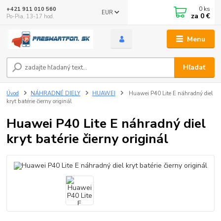
0
ks
+421 911 010 560
EUR
za
0 €
Po-Pia, 13-17 hod.
Menu
Hľadať
Úvod
NÁHRADNÉ DIELY
HUAWEI
Huawei P40 Lite E náhradný diel
kryt batérie čierny originál
Huawei P40 Lite E náhradný diel
kryt batérie čierny originál