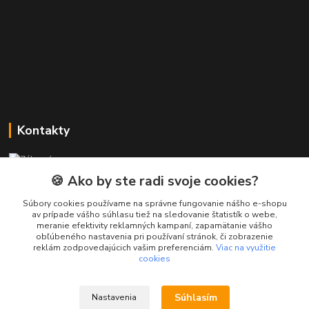
Kontakty
Zákaznícka podpora PREsmartfon.sk
+421 911 010 560
🍪 Ako by ste radi svoje cookies?
Po-Pia, 13-17 hod.
Súbory cookies používame na správne fungovanie nášho e-shopu
av prípade vášho súhlasu tiež na sledovanie štatistík o webe,
info@presmartfon.sk
meranie efektivity reklamných kampaní, zapamätanie vášho
obľúbeného nastavenia pri používaní stránok, či zobrazenie
reklám zodpovedajúcich vašim preferenciám.
Viac na využitie
cookies
Súhlasím
Nastavenia