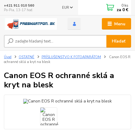
0
ks
+421 911 010 560
EUR
za
0 €
Po-Pia, 13-17 hod.
Menu
Hľadať
Úvod
OSTATNÉ
PRÍSLUŠENSTVO K FOTOAPARÁTOM
Canon EOS R
ochranné sklá a kryt na blesk
Canon EOS R ochranné sklá a
kryt na blesk