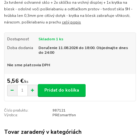
2x tvrdené ochranné sklo + 2x sklíčko na vrchný displej + 1x krytka na
blesk - odolné voči poškriabaniu a odtlačkom prstov - tvrdosť skla 9H -
hrúbka len 0,3mm pre citlivý dotyk - krytka na blesk zabraňuje vlhkosti,
nárazom, poškriabaniu a prachu
celý popis
Dostupnosť
Skladom 1 ks
Doba dodania
Doručenie 11.08.2026 do 18:00. Objednajte dnes
do 24:00
Nie sme platcovia DPH
5,56 €
/
ks
Pridať do košíka
Číslo produktu:
987121
Výrobca:
PREsmartfon
Tovar zaradený v kategóriách