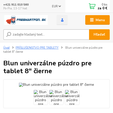
0
ks
+421 911 010 560
EUR
za
0 €
Po-Pia, 13-17 hod.
Menu
Hľadať
Úvod
PRÍSLUŠENSTVO PRE TABLETY
Blun univerzálne púzdro pre
tablet 8" čierne
Blun univerzálne púzdro pre
tablet 8" čierne