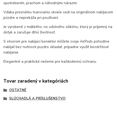
opotrebením, prachom a náhodnými nárazmi.
Vďaka presnému tvarovaniu skvele sedí na originálnom nabíjacom
púzdre a neprekáža pri používaní.
Je vyrobené z mäkkého, no odolného silikónu, ktorý je príjemný na
dotyk a zaručuje dlhú životnosť.
S otvorom pre nabíjací konektor môžete svoje AirPods pohodlne
nabíjať bez nutnosti puzdro skladať, prípadne využiť bezdrôtové
nabíjanie.
Elegantné a praktické riešenie pre každodennú ochranu.
Tovar zaradený v kategóriách
OSTATNÉ
SLÚCHADLÁ A PRÍSLUŠENSTVO