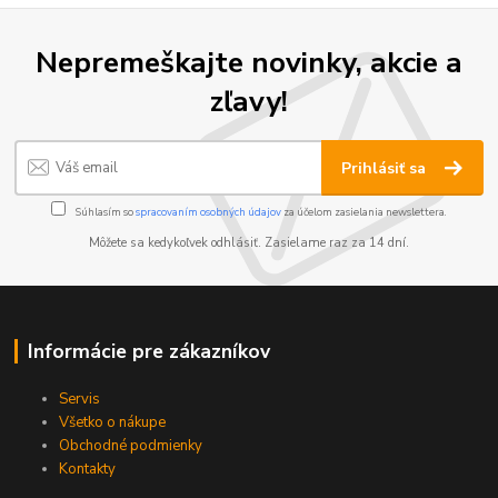
Nepremeškajte novinky, akcie a
zľavy!
Prihlásiť sa
Súhlasím so
spracovaním osobných údajov
za účelom zasielania newslettera.
Môžete sa kedykoľvek odhlásiť. Zasielame raz za 14 dní.
Informácie pre zákazníkov
Servis
Všetko o nákupe
Obchodné podmienky
Kontakty