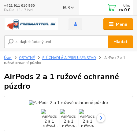
0
ks
+421 911 010 560
EUR
za
0 €
Po-Pia, 13-17 hod.
Menu
Hľadať
Úvod
OSTATNÉ
SLÚCHADLÁ A PRÍSLUŠENSTVO
AirPods 2 a 1
ružové ochranné púzdro
AirPods 2 a 1 ružové ochranné
púzdro