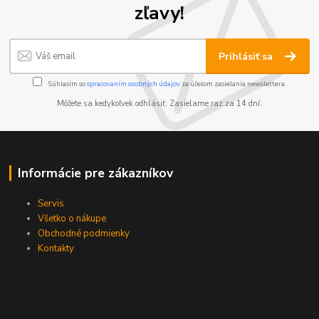
zľavy!
Prihlásiť sa
Súhlasím so
spracovaním osobných údajov
za účelom zasielania newslettera.
Môžete sa kedykoľvek odhlásiť. Zasielame raz za 14 dní.
Informácie pre zákazníkov
Servis
Všetko o nákupe
Obchodné podmienky
Kontakty