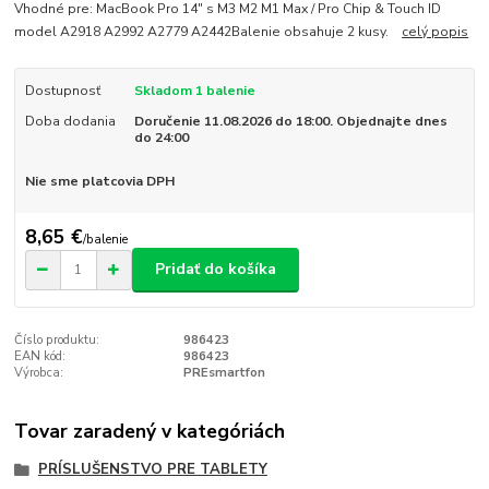
Vhodné pre: MacBook Pro 14" s M3 M2 M1 Max / Pro Chip & Touch ID
model A2918 A2992 A2779 A2442Balenie obsahuje 2 kusy.
celý popis
Dostupnosť
Skladom 1 balenie
Doba dodania
Doručenie 11.08.2026 do 18:00. Objednajte dnes
do 24:00
Nie sme platcovia DPH
8,65 €
/
balenie
Pridať do košíka
Číslo produktu:
986423
EAN kód:
986423
Výrobca:
PREsmartfon
Tovar zaradený v kategóriách
PRÍSLUŠENSTVO PRE TABLETY