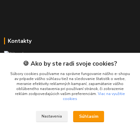
Kontakty
Zákaznícka podpora PREsmartfon.sk
+421 911 010 560
🍪 Ako by ste radi svoje cookies?
Po-Pia, 13-17 hod.
Súbory cookies používame na správne fungovanie nášho e-shopu
av prípade vášho súhlasu tiež na sledovanie štatistík o webe,
info@presmartfon.sk
meranie efektivity reklamných kampaní, zapamätanie vášho
obľúbeného nastavenia pri používaní stránok, či zobrazenie
reklám zodpovedajúcich vašim preferenciám.
Viac na využitie
cookies
Súhlasím
Nastavenia
PREsmartfon.sk
Vytvorené na
Eshop-rychlo.sk