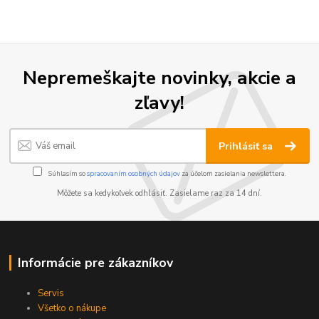
Nepremeškajte novinky, akcie a
zľavy!
Prihlásiť sa
Súhlasím so
spracovaním osobných údajov
za účelom zasielania newslettera.
Môžete sa kedykoľvek odhlásiť. Zasielame raz za 14 dní.
Informácie pre zákazníkov
Servis
Všetko o nákupe